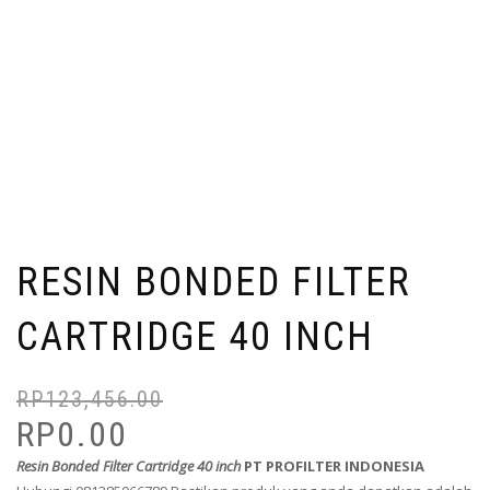
RESIN BONDED FILTER
CARTRIDGE 40 INCH
RP
123,456.00
Or
Cu
pr
pr
RP
0.00
wa
is:
Resin Bonded Filter Cartridge 40 inch
PT PROFILTER INDONESIA
Rp
Rp