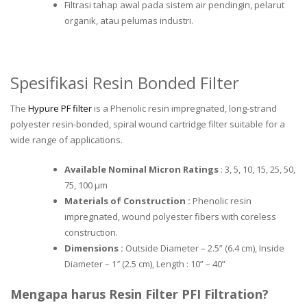
Filtrasi tahap awal pada sistem air pendingin, pelarut
organik, atau pelumas industri.
Spesifikasi Resin Bonded Filter
The
Hypure PF filter
is a Phenolic resin impregnated, long-strand
polyester resin-bonded, spiral wound cartridge filter suitable for a
wide range of applications.
Available Nominal Micron Ratings
: 3, 5, 10, 15, 25, 50,
75, 100 μm
Materials of Construction :
Phenolic resin
impregnated, wound polyester fibers with coreless
construction.
Dimensions :
Outside Diameter – 2.5” (6.4 cm), Inside
Diameter – 1″ (2.5 cm), Length : 10” – 40”
Mengapa harus Resin Filter PFI Filtration?