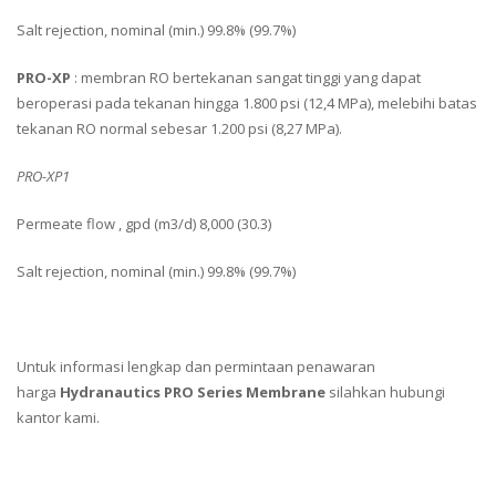
Salt rejection, nominal (min.) 99.8% (99.7%)
PRO-XP
: membran RO bertekanan sangat tinggi yang dapat
beroperasi pada tekanan hingga 1.800 psi (12,4 MPa), melebihi batas
tekanan RO normal sebesar 1.200 psi (8,27 MPa).
PRO-XP1
Permeate flow , gpd (m3/d) 8,000 (30.3)
Salt rejection, nominal (min.) 99.8% (99.7%)
Untuk informasi lengkap dan permintaan penawaran
harga
Hydranautics PRO Series Membrane
silahkan hubungi
kantor kami.